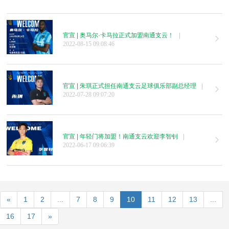
官宣 | 奥马尔·卡马拉正式加盟南通支云！
|
2022-08-15 09:08:46
官宣 | 朱琪正式担任南通支云足球俱乐部副总经理
|
2022-07-28 09:07:20
官宣 | 年轻门将加盟！南通支云欢迎李智钊
|
2022-06-17 09:06:39
«
1
2
...
7
8
9
10
11
12
13
...
16
17
»