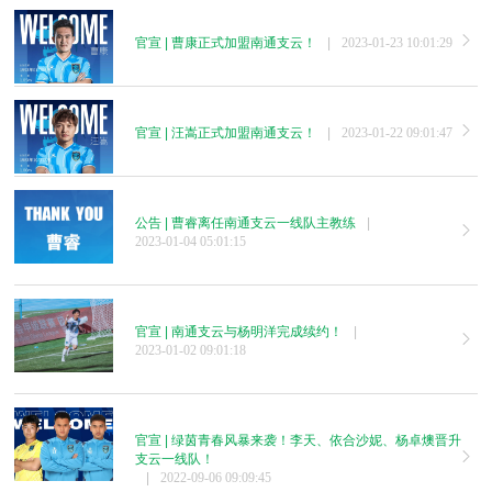
官宣 | 曹康正式加盟南通支云！
|
2023-01-23 10:01:29
官宣 | 汪嵩正式加盟南通支云！
|
2023-01-22 09:01:47
公告 | 曹睿离任南通支云一线队主教练
|
2023-01-04 05:01:15
官宣 | 南通支云与杨明洋完成续约！
|
2023-01-02 09:01:18
官宣 | 绿茵青春风暴来袭！李天、依合沙妮、杨卓燠晋升
支云一线队！
|
2022-09-06 09:09:45