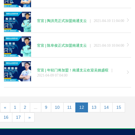
官宣 | 陶洪亮正式加盟南通支云
|
2021-04-10 11:04:00
官宣 | 陈阜俊正式加盟南通支云
|
2021-04-10 10:04:00
官宣 | 年轻门将加盟！南通支云欢迎吴姚盛暄
|
2021-04-09 07:04:00
«
1
2
...
9
10
11
12
13
14
15
16
17
»