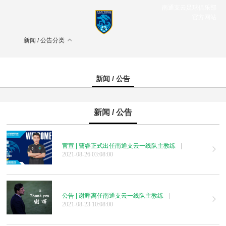
南通支云足球俱乐部
官方网站
新闻 / 公告分类
新闻 / 公告
新闻 / 公告
官宣 | 曹睿正式出任南通支云一线队主教练
|
2021-08-26 03:08:00
公告 | 谢晖离任南通支云一线队主教练
|
2021-08-23 10:08:00