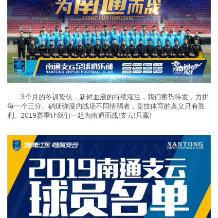
3个月的冬训蛰伏，新鲜血液的持续灌注，我们蓄势待发，力拼
每一个三分。硝烟弥漫的战场不同情弱者，竞技体育的奥义只有胜
利。2019赛季让我们一起为南通而战!支云!只赢!