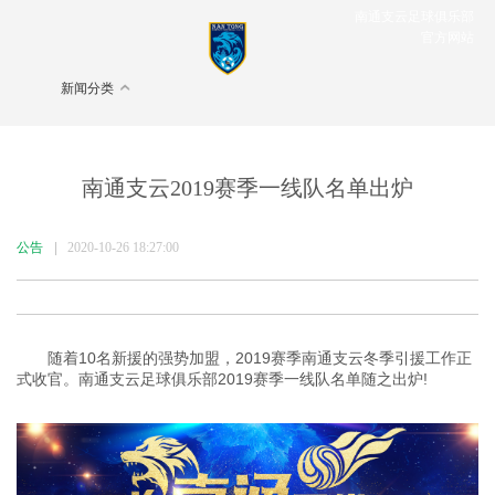
南通支云足球俱乐部
官方网站
新闻分类
南通支云2019赛季一线队名单出炉
公告
|
2020-10-26 18:27:00
随着10名新援的强势加盟，2019赛季南通支云冬季引援工作正
式收官。南通支云足球俱乐部2019赛季一线队名单随之出炉!