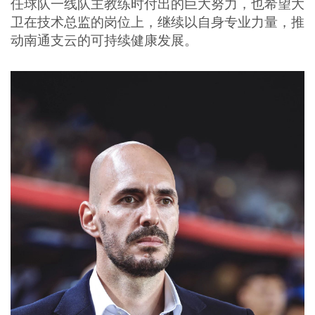
任球队一线队主教练时付出的巨大努力，也希望大
卫在技术总监的岗位上，继续以自身专业力量，推
动南通支云的可持续健康发展。