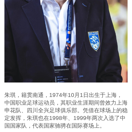
朱琪，籍贯南通，1974年10月1日出生于上海，
中国职业足球运动员，其职业生涯期间曾效力上海
申花队、四川全兴足球俱乐部。凭借在球场上的稳
定发挥，朱琪也在1998年、1999年两次入选了中
国国家队，代表国家驰骋在国际赛场上。