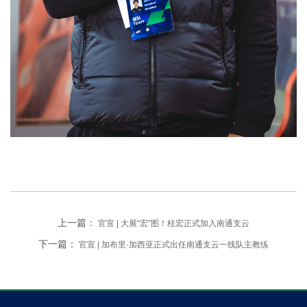
上一篇：
官宣 | 大展“宏”图！桂宏正式加入南通支云
下一篇：
官宣 | 加布里·加西亚正式出任南通支云一线队主教练