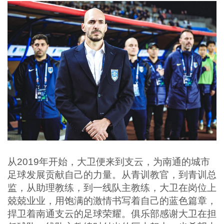
从2019年开始，大卫便来到支云，为南通的城市
足球发展贡献自己的力量。从青训教官，到青训总
监，从助理教练，到一线队主教练，大卫在岗位上
兢兢业业，用饱满的激情书写着自己的蓝色篇章，
捍卫着南通支云的足球荣耀。俱乐部感谢大卫在担