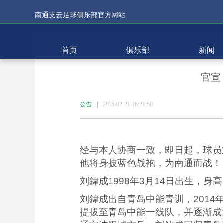
南通支云足球俱乐部官方网站
首页
俱乐部
新闻
官宣
公告
|
2025-02-21 16:21:50
经与本人协商一致，即日起，球员
他将身披蓝色战袍，为南通而战！
刘鍏成1998年3月14日出生，身高
刘鍏成出自青岛中能青训，2014年
提拔至青岛中能一线队，并逐渐成