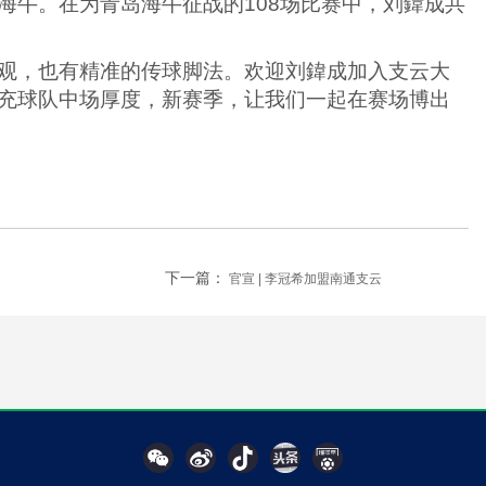
海牛。在为青岛海牛征战的108场比赛中，刘鍏成共
观，也有精准的传球脚法。欢迎刘鍏成加入支云大
充球队中场厚度，新赛季，让我们一起在赛场博出
下一篇：
官宣 | 李冠希加盟南通支云