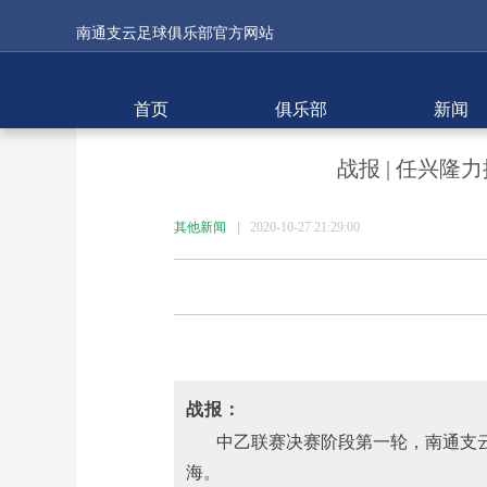
南通支云足球俱乐部官方网站
首页
俱乐部
新闻
战报 | 任兴隆
其他新闻
|
2020-10-27 21:29:00
战报：
中乙联赛决赛阶段第一轮，南通支
海。