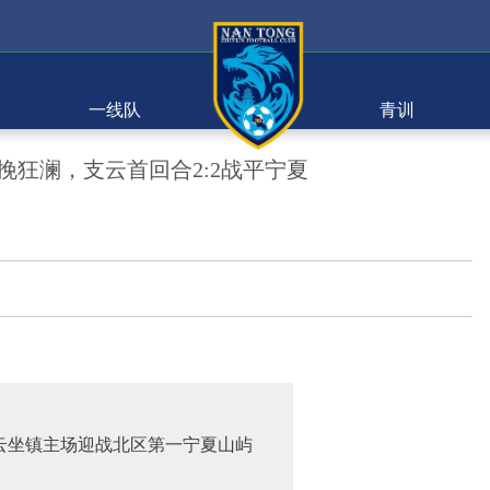
一线队
青训
力挽狂澜，支云首回合2:2战平宁夏
云坐镇主场迎战北区第一宁夏山屿