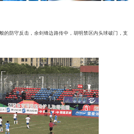
书般的防守反击，余剑锋边路传中，胡明禁区内头球破门，支