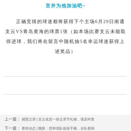
言并为他加油吧~
正确竞猜的球迷都将获得下个主场6月29日南通
支云VS青岛黄海的球票1张（如本场比赛支云未能取
得进球，我们将在留言中随机抽5名幸运球迷获得上
述奖品）
上一篇：
感恩父亲 | 支云送您一份父亲节礼物，请及时查
下一篇：
赛前动态 | 魏新：想和强队扳扳手腕，全队都渴