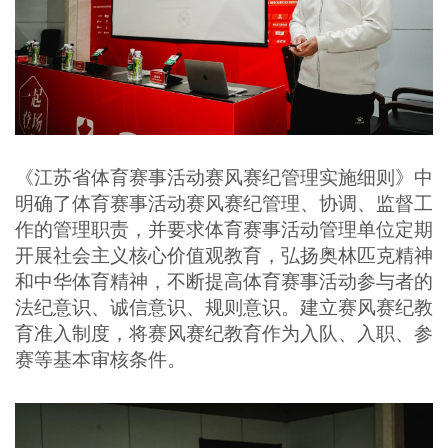
《江苏省体育赛事活动赛风赛纪管理实施细则》中
明确了体育赛事活动赛风赛纪管理、协调、监督工
作的管理职责，并要求体育赛事活动管理单位定期
开展社会主义核心价值观教育，弘扬奥林匹克精神
和中华体育精神，不断提高体育赛事活动参与者的
法纪意识、诚信意识、规则意识。建立赛风赛纪教
育准入制度，将赛风赛纪教育作为入队、入职、参
赛等基本审核条件。