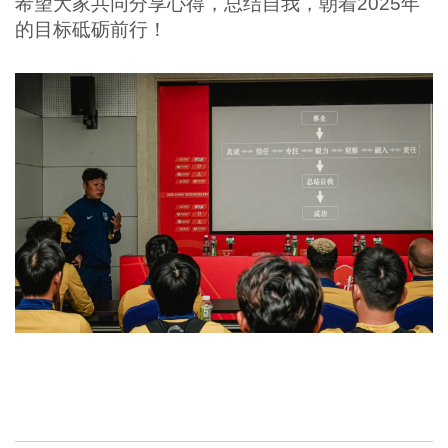
希望大家共同分享心得，总结自我，朝着2025年
的目标砥砺前行！