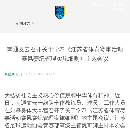
南通支云足球俱乐部
官方网站
新闻分类
南通支云召开关于学习《江苏省体育赛事活动
赛风赛纪管理实施细则》主题会议
其他新闻
|
2025-05-16 13:46:42
为弘扬社会主义核心价值观和中华体育精神，近
日，南通支云一线队全体教练员、球员、工作人员
在如皋奥体大本营召开了关于学习《江苏省体育赛
事活动赛风赛纪管理实施细则》的主题会议。江苏
省足球运动协会竞赛部高级主管魏可卿主持本次会