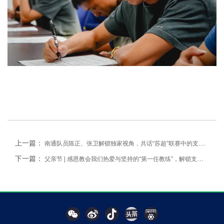
上一篇：
南通队员陈正、张卫解锁独家视角，共话“苏超”联赛中的支云DNA！
下一篇：
父亲节 | 感恩教会我们热爱与坚持的“第一任教练”，解锁支云狼兵童年父子合影