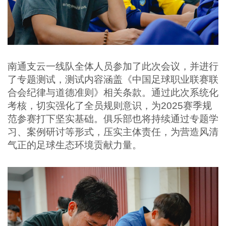
南通支云一线队全体人员参加了此次会议，并进行
了专题测试，测试内容涵盖《中国足球职业联赛联
合会纪律与道德准则》相关条款。
通过此次系统化
考核，切实强化了全员规则意识，为2025赛季规
范参赛打下坚实基础。俱乐部也将持续通过专题学
习、案例研讨等形式，压实主体责任，为营造风清
气正的足球生态环境贡献力量。