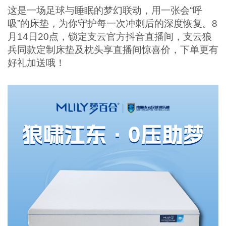
这是一场足球与睡眠的梦幻联动，用一张会“呼
吸”的床垫，为你守护每一次冲刺后的深度恢复。8
月14日20点，锁定支云官方抖音直播间，支云狼
兵同款定制床垫及枕头享直播间惊喜价，下单更有
好礼加送哦！