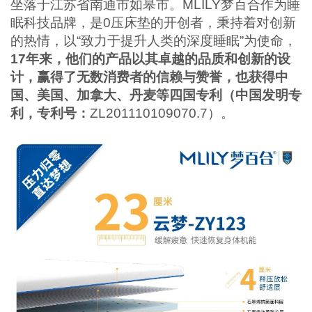
坐落于江苏省南通市如皋市。MLILY梦百合作为睡
眠科技品牌，是0压床垫的开创者，秉持着对创新
的热情，以“致力于提升人类的深度睡眠”为使命，
17年来，他们的产品以其卓越的品质和创新的设
计，赢得了无数消费者的信赖与赞誉，也获得中
国、美国、加拿大、丹麦等四国专利（中国发明专
利，专利号：
ZL201110109070.7）。