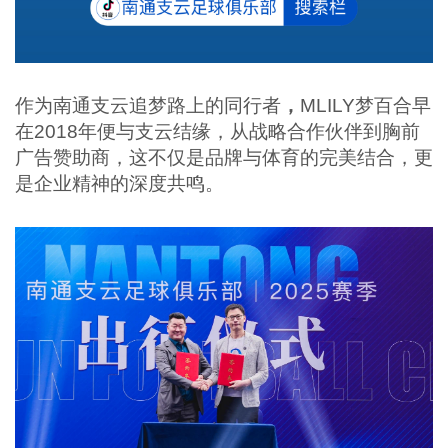
作为南通支云追梦路上的同行者
，
MLILY梦百合
早
在2018年便与支云结缘，
从战略合作伙伴到胸前
广告赞助商，这不仅是品牌与体育的完美结合，更
是企业精神的深度共鸣。