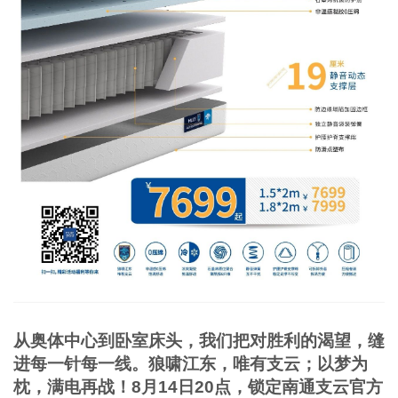
从奥体中心到卧室床头，我们把对胜利的渴望，缝
进每一针每一线。狼啸江东，唯有支云；以梦为
枕，满电再战！8月14日20点，锁定南通支云官方