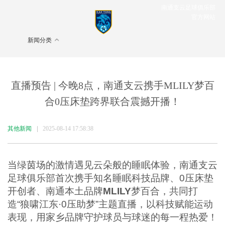
南通支云足球俱乐部
官方网站
新闻分类
直播预告 | 今晚8点，南通支云携手MLILY梦百
合0压床垫跨界联合震撼开播！
其他新闻
|
2025-08-14 17:58:38
当绿茵场的激情遇见云朵般的睡眠体验，南通支云
足球俱乐部首次携手知名睡眠科技品牌、
0压床垫
开创者、南通本土品牌
MLILY
梦百合，共同打
造“狼啸江东·0压助梦”主题直播，以科技赋能运动
表现，用家乡品牌守护球员与球迷的每一程热爱！