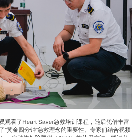
员观看了
Heart Saver急救培训课程，随后凭借丰富
了“黄金四分钟”急救理念的重要性。专家们结合视频