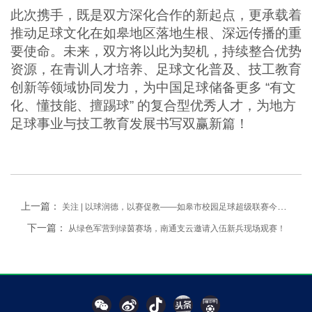
此次携手，既是双方深化合作的新起点，更承载着
推动足球文化在如皋地区落地生根、深远传播的重
要使命。未来，双方将以此为契机，持续整合优势
资源，在青训人才培养、足球文化普及、技工教育
创新等领域协同发力，为中国足球储备更多 “有文
化、懂技能、擅踢球” 的复合型优秀人才，为地方
足球事业与技工教育发展书写双赢新篇！
上一篇：
关注 | 以球润德，以赛促教——如皋市校园足球超级联赛今日鸣哨
下一篇：
从绿色军营到绿茵赛场，南通支云邀请入伍新兵现场观赛！