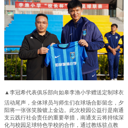
▲李冠希代表俱乐部向如皋李渔小学赠送定制球衣
活动尾声，全体球员与师生们在球场合影留念，夕
阳将一张张笑脸镀上金边。此次校园公益行是南通
支云践行社会责任的重要举措，南通支云将持续深
化与校园足球特色学校的合作，通过教练驻点教