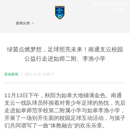
南通支云足球俱乐部
官方网站
新闻分类
绿茵点燃梦想，足球照亮未来！南通支云校园
公益行走进如师二附、李渔小学
其他新闻
|
2025-11-16 13:48:17
11月13日下午，秋阳为如皋大地铺满金色。南通
支云一线队球员怀揣着对青少年足球的热忱，先后
走进如皋师范学校第二附属小学与如皋李渔小学，
开展了一场别开生面的校园足球互动活动，与孩子
们共同谱写了一曲"体教融合"的欢乐乐章。