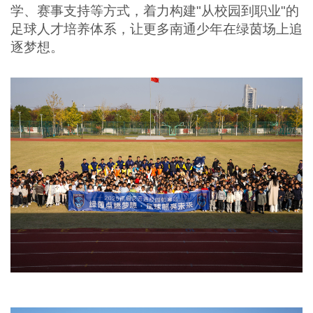
学、赛事支持等方式，着力构建"从校园到职业"的
足球人才培养体系，让更多南通少年在绿茵场上追
逐梦想。