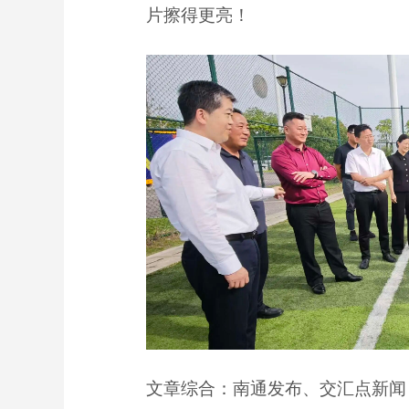
片擦得更亮！
文章综合：南通发布、交汇点新闻