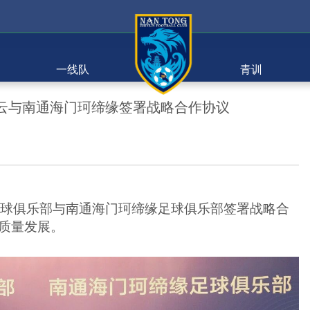
一线队
青训
云与南通海门珂缔缘签署战略合作协议
足球俱乐部与南通海门珂缔缘足球俱乐部签署战略合
质量发展。