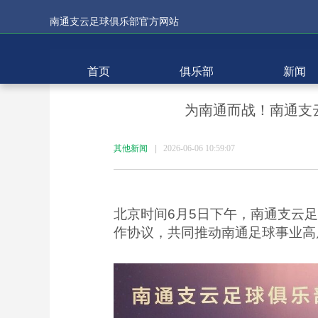
南通支云足球俱乐部官方网站
首页
俱乐部
新闻
为南通而战！南通支
其他新闻
|
2026-06-06 10:59:07
北京时间6月5日下午，南通支云
作协议，共同推动南通足球事业高