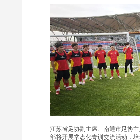
江苏省足协副主席、南通市足协主
部将开展常态化青训交流活动，培