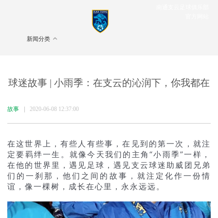
南通支云足球俱乐部
官方网站
新闻分类
球迷故事 | 小雨季：在支云的沁润下，你我都在
故事
|
2020-06-08 12:37:00
在这世界上，有些人有些事，在见到的第一次，就注
定要羁绊一生。就像今天我们的主角“小雨季”一样，
在他的世界里，遇见足球，遇见支云球迷助威团兄弟
们的一刹那，他们之间的故事，就注定化作一份情
谊，像一棵树，成长在心里，永永远远。