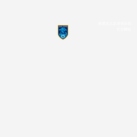
南通支云足球俱乐部
官方网站