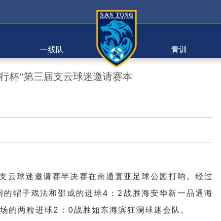
一线队
青训
商银行杯”第三届支云球迷邀请赛本
届支云球迷邀请赛半决赛在南通寰亚足球公园打响。经过
烔的帽子戏法和邵成的进球4：2战胜海安华新一品通海
场的两粒进球2：0战胜如东海滨狂澜球迷会队。