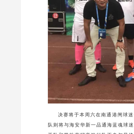
决赛将于本周六在南通港闸球迷
队则将与海安华新一品通海蓝魂球迷