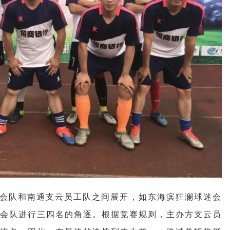
会队和南通支云员工队之间展开，如东海滨狂澜球迷会
会队进行三四名的角逐。根据竞赛规则，主办方支云员