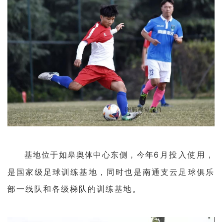
6月投入使用，
基地位于如皋奥体中心东侧，今年
是国家级足球训练基地，同时也是南通支云足球俱乐
部一线队和各级梯队的训练基地。