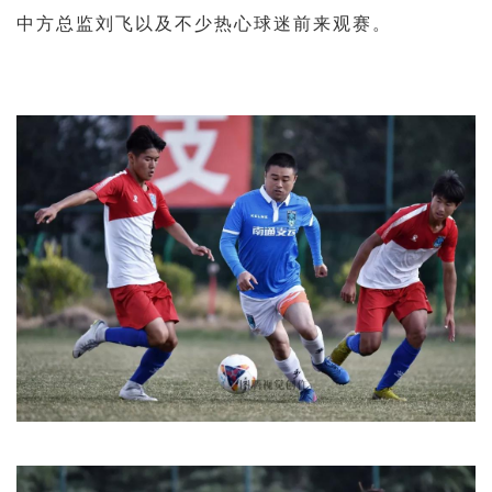
中方总监刘飞以及不少热心球迷前来观赛。