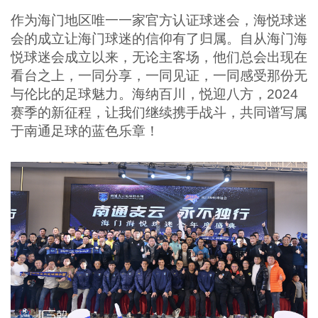
作为海门地区唯一一家官方认证球迷会，海悦球迷
会的成立让海门球迷的信仰有了归属。自从海门海
悦球迷会成立以来，无论主客场，他们总会出现在
看台之上，一同分享，一同见证，一同感受那份无
与伦比的足球魅力。海纳百川，悦迎八方，2024
赛季的新征程，让我们继续携手战斗，共同谱写属
于南通足球的蓝色乐章！