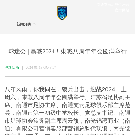
南通支云足球俱乐部
官方网站
新闻分类
球迷会 | 赢戰2024！東戰八周年年会圆满举行
球迷活动
|
2024-01-18 09:43:57
八年风雨，你我同在，狼兵出击，迎战2024！上
周六，東戰八周年年会圆满举行。江苏省足协副主
席、南通市足协主席、南通支云足球俱乐部主席范
兵，南通市第一初级中学校长、党总支书记、南通
市足球协会常务副主席周云旗，南光锦湾商业（南
通）有限公司营销客服部营销总监代现银，南光锦