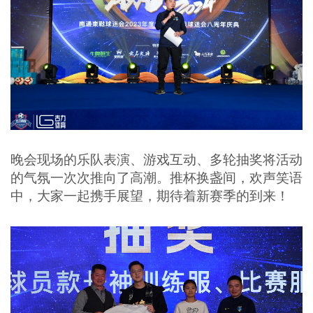
晚会现场的乐队表演、游戏互动、多轮抽奖将活动
的气氛一次次推向了高潮。推杯换盏间，欢声笑语
中，大家一起携手展望，期待着新赛季的到来！