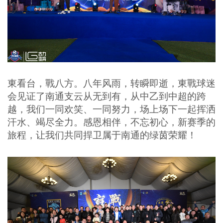
東看台，戰八方。八年风雨，转瞬即逝，東戰球迷
会见证了南通支云从无到有，从中乙到中超的跨
越，我们一同欢笑、一同努力，场上场下一起挥洒
汗水、竭尽全力。感恩相伴，不忘初心，新赛季的
旅程，让我们共同捍卫属于南通的绿茵荣耀！