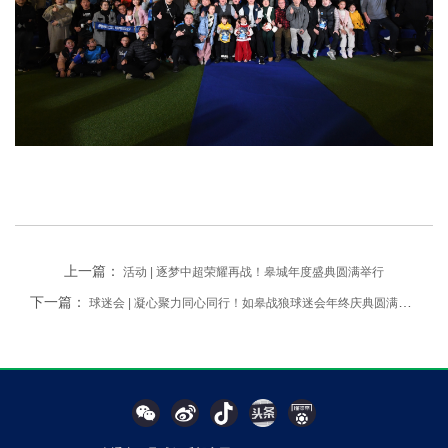
上一篇：
活动 | 逐梦中超荣耀再战！皋城年度盛典圆满举行
下一篇：
球迷会 | 凝心聚力同心同行！如皋战狼球迷会年终庆典​圆满举行