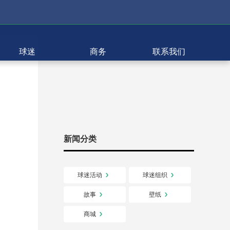
球迷
商务
联系我们
新闻分类
球迷活动
球迷组织
故事
壁纸
商城