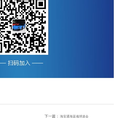
下一篇：
海安通海蓝魂球迷会