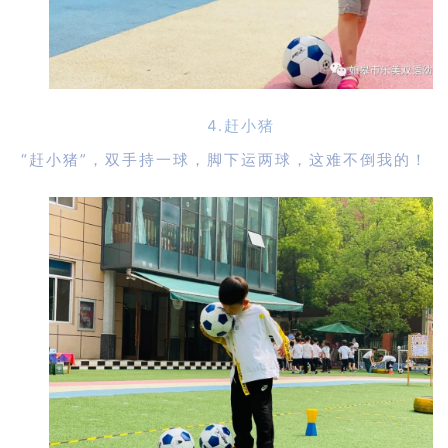
4.赶小猪
“赶小猪”，双手持一球，脚下运两球，这难不倒我的！