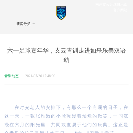
南通支云足球俱乐部
官方网站
新闻分类
六一足球嘉年华，支云青训走进如皋乐美双语
幼
青训动态
|
2021-05-26 17:48:00
在时光老人的安排下，有那么一个专属的日子，在
这一天，一张张稚嫩的小脸弥漫着灿烂的微笑，一同沉
浸在六月的阳光里，共同欢度属于他们的庆典。这正是