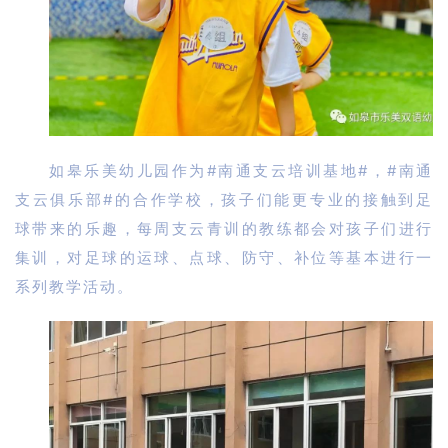
如皋乐美幼儿园作为#南通支云培训基地#，#南通
支云俱乐部#的合作学校，孩子们能更专业的接触到足
球带来的乐趣，每周支云青训的教练都会对孩子们进行
集训，对足球的运球、点球、防守、补位等基本进行一
系列教学活动。