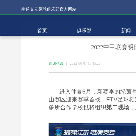
南通支云足球俱乐部官方网站
首页
俱乐部
新闻
2022中甲联赛
青训动态
|
2022-06-07 15:45:20
进入仲夏6月，新赛季的绿茵号角
山赛区迎来赛季首战。FTV足球
多所合作学校也将组织
第二现场
，