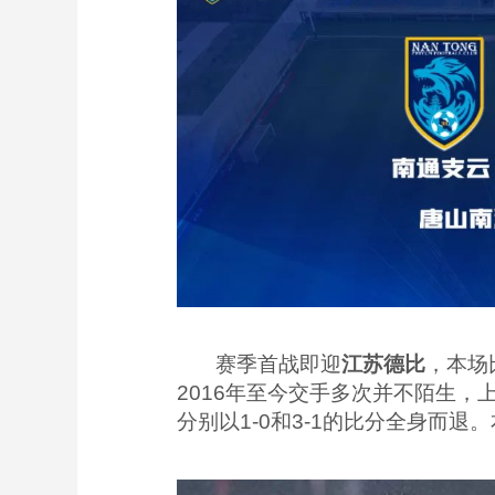
赛季首战即迎
江苏德比
，本场
2016年至今交手多次并不陌生，
分别以1-0和3-1的比分全身而