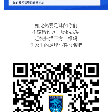
如此热爱足球的你们
不该错过这一场挑战赛
赶快扫描下方二维码
为家里的足球小将报名吧