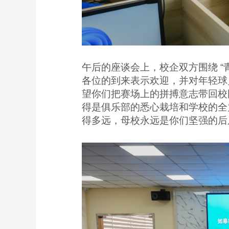
午后的座谈会上，校企双方围绕 “
各位的到来表示欢迎，并对年轻球
望你们把赛场上的拼搏意志带回校
得是俱乐部的悉心栽培和学校的全
得多远，母校永远是你们坚强的后