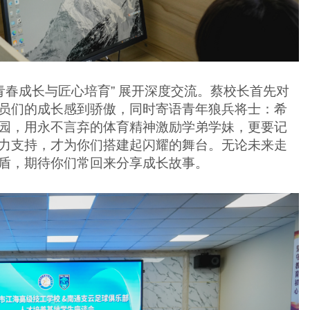
青春成长与匠心培育” 展开深度交流。蔡校长首先对
员们的成长感到骄傲，同时寄语青年狼兵将士：希
园，用永不言弃的体育精神激励学弟学妹，更要记
力支持，才为你们搭建起闪耀的舞台。无论未来走
盾，期待你们常回来分享成长故事。