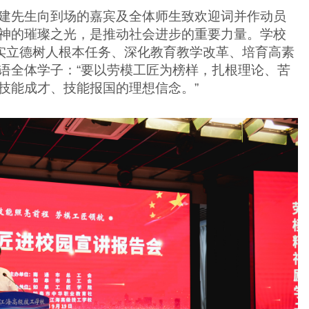
建
先生向到场的嘉宾及全体师生致欢迎词并作动员
神的璀璨之光，是推动社会进步的重要力量。学校
落实立德树人根本任务、深化教育教学改革、培育高素
语全体学子：“要以劳模工匠为榜样，扎根理论、苦
技能成才、技能报国的理想信念。”