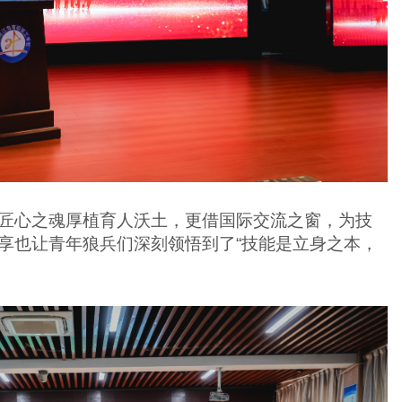
匠心之魂厚植育人沃土，更借国际交流之窗，为技
享也让青年狼兵们深刻领悟到了“技能是立身之本，