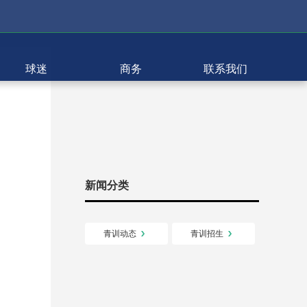
球迷
商务
联系我们
新闻分类
青训动态
青训招生