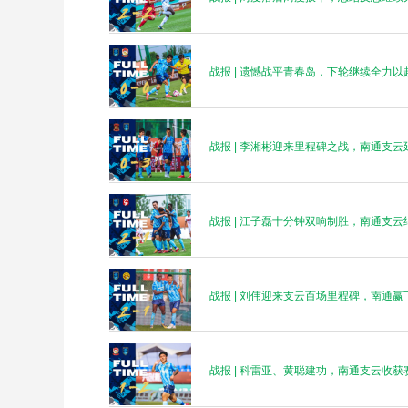
战报 | 遗憾战平青春岛，下轮继续全力以
战报 | 李湘彬迎来里程碑之战，南通支
战报 | 江子磊十分钟双响制胜，南通支
战报 | 刘伟迎来支云百场里程碑，南通
战报 | 科雷亚、黄聪建功，南通支云收