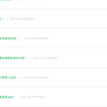
赴！
|
2022-06-29 09:06:50
云延续胜利步伐！
|
2022-06-26 09:06:40
云继续领跑联赛积分榜！
|
2022-06-22 09:06:49
赢下赛季三连胜！
|
2022-06-20 09:06:49
获赛季两连胜！
|
2022-06-14 09:06:23