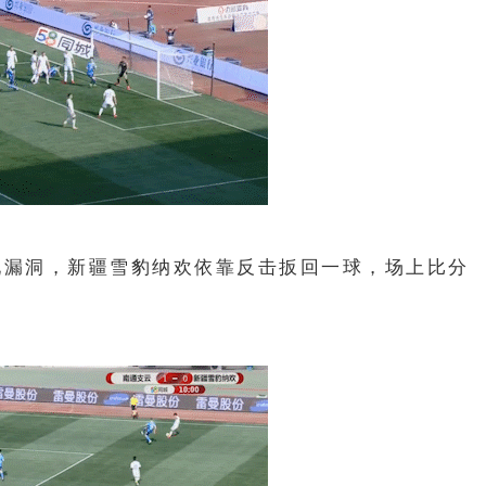
现漏洞，新疆雪豹纳欢依靠反击扳回一球，场上比分