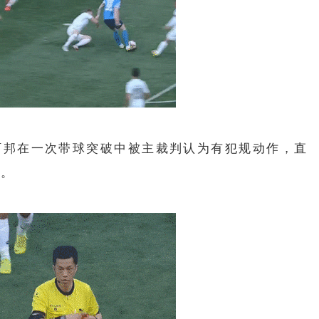
阿邦在一次带球突破中被主裁判认为有犯规动作，直
战。