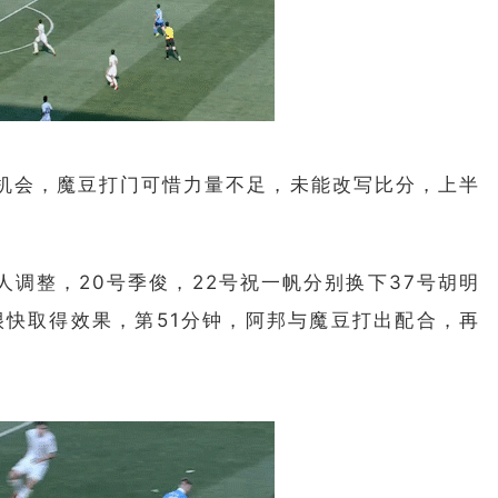
机会，魔豆打门可惜力量不足，未能改写比分，上半
调整，20号季俊，22号祝一帆分别换下37号胡明
很快取得效果，第51分钟，阿邦与魔豆打出配合，再
。