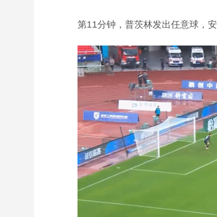
第11分钟，普茨林发出任意球，安