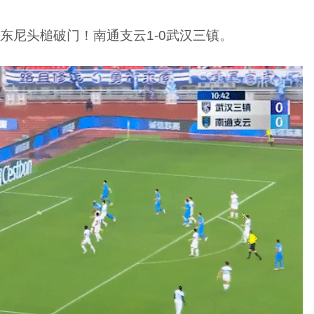
东尼头槌破门！南通支云1-0武汉三镇。