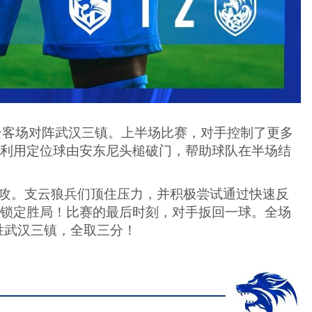
通支云客场对阵武汉三镇。上半场比赛，对手控制了更多
，利用定位球由安东尼头槌破门，帮助球队在半场结
攻。支云狼兵们顶住压力，并积极尝试通过快速反
门锁定胜局！比赛的最后时刻，对手扳回一球。全场
胜武汉三镇，全取三分！