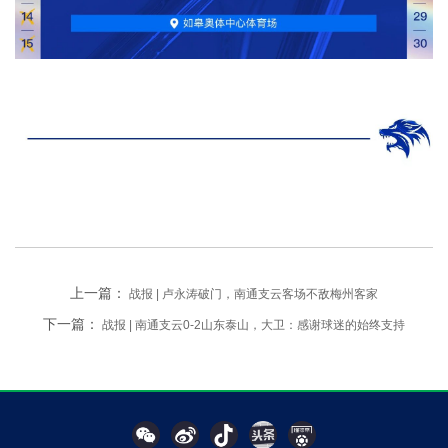
上一篇：
战报 | 卢永涛破门，南通支云客场不敌梅州客家
下一篇：
战报 | 南通支云0-2山东泰山，大卫：感谢球迷的始终支持