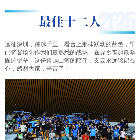
远征深圳，
跨越千里，
看台上那抹跃动的蓝色，早
已将客场化作我们最熟悉的战场，在异乡筑起最坚
固的堡垒。这份跨越山河的陪伴，支云永远铭记在
心，感谢大家，辛苦了！