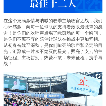
在这个充满激情与呐喊的赛季主场收官之战，我们
心怀感激，向每一位球队的支持者致以最诚挚的感
谢！是你们的欢呼声点燃了绿茵场的每一个瞬间，
是你们不离不弃的陪伴让球队在挑战中更加坚韧。
从初春奋战至深秋，是你们嘹亮的歌声和坚定的目
光，汇聚成一片永不熄灭的星光，照亮了支云的主
场征程。
主场暂别，热爱不散，未来征程，携手再
战！