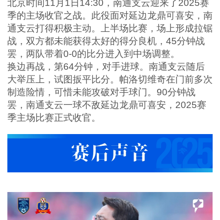
北京时间11月1日14:30，南通支云迎来了2025赛
季的主场收官之战。此役面对延边龙鼎可喜安，
南
通支云
打得积极主动。上半场比赛，场上形成拉锯
战，双方都未能获得太好的得分良机，45分钟战
罢，两队带着0-0的比分进入到中场调整。
换边再战，第64分钟，对手进球。南通支云随后
大举压上，试图扳平比分。帕洛切维奇在门前多次
制造险情，可惜未能攻破对手球门。90分钟战
罢，南通支云一球不敌
延边龙鼎可喜安
，2025赛
季主场比赛正式收官。