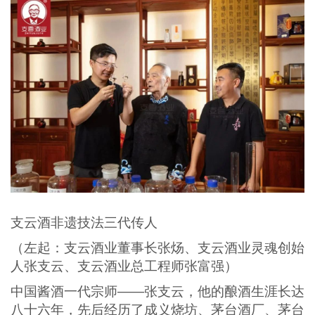
支云酒非遗技法三代传人
（左起：支云酒业董事长张炀、支云酒业灵魂创始
人张支云、支云酒业总工程师张富强）
中国酱酒一代宗师——张支云，他的酿酒生涯长达
八十六年，先后经历了成义烧坊、茅台酒厂、茅台