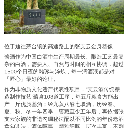
位于通往茅台镇的高速路上的张支云金身塑像
酱酒作为中国白酒中生产周期最长、酿造工艺最复
杂的白酒，需要人、自然与时间的相互协调，超过
1500个日夜的雕琢与淬炼，每一滴酒液都是对
「匠心」最好的论证。
作为非物质文化遗产代表性项目，“支云酒传统酿
造制作技艺”蕴含108道工序，每五斤粮食方能出
产一斤优质基酒；经九蒸八酵七取酒，历经春、
夏、秋、冬一年四季，窖藏至少五年后，再依据张
支云家族的非遗勾调秘法配以不同比例的年份老酒
盘勾调味，酒体醇厚、幽雅细腻、层次丰富，不刺