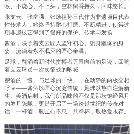
喉、不烧心、不上头，空杯留香持久，回味悠长。
张支云、张富强、张炀祖孙三代作为非遗项目代表
性传承人，始终坚持耐心打磨、不断精进，使得这
项非遗技艺得到了很好的保护、传承与发扬。
酱酒，映照着支云匠人坚守初心、躬身雕琢的身
姿，流淌着永不泯灭的匠心余温。
足球，翻涌着新时代拼搏者无畏向前的足迹，回响
着支云球员一次次征战的呐喊。
酿酒的「慢」与足球的「快」，在动静的两极交相
呼应——酱酒以匠心沉淀传统，足球以热血注解新
生。美酒启封，我们所品味的不仅是那坛饱经风月
的岁月陈酿，更是开启了一场跨越世纪的传奇对
话。一杯酒，敬匠心不息；共举杯，敬热爱永存。