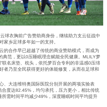
南通支云球衣胸前广告赞助商身份，继续助力支云征战中
对家乡足球多年如一的支持。
云的合作早已超越了传统的商业赞助模式，而成为
的典范，更以0压睡眠理念赋能全民健康。MLILY梦
列”联名床垫、枕头，依托梦百合专利的非温感0压绵
好者乃至全民获得更好的体能修复，从而在足球和
心、大连维特奥国际医院分别开展的两项实验表
合度达82.45%，均匀承托，压力更小，相比传统
睡所需时间平均减少49%，深度睡眠时间平均提升