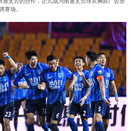
南通支云的合作，正式成为南通支云
球衣
胸前广告赞
骋赛场
。