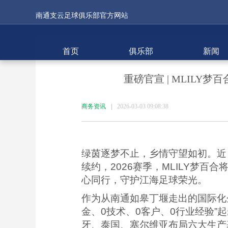
南通支云足球俱乐部官方网站
首页
俱乐部
新闻
重磅官宣 | MLIL
商务资讯
|
2026-03-03 09:08:38
绿茵逐梦不止，乡情守望如初。近日
续约，2026赛季，MLILY梦
心同行，守护江海足球荣光。
作为从南通如皋丁堰走出的国际化
金、0技术、0客户、0行业经验
牙、泰国、塞尔维亚布局六大生产