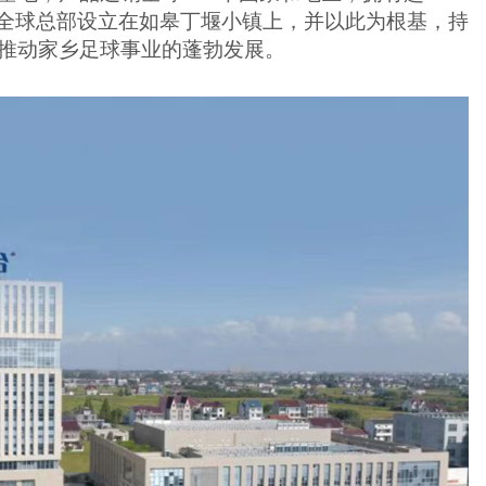
将全球总部设立在如皋丁堰小镇上，并以此为根基，持
推动家乡足球事业的蓬勃发展。