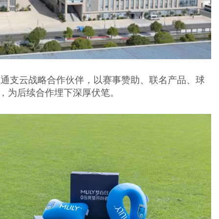
成为南通支云战略合作伙伴，以赛事赞助、联名产品、球
，为后续合作埋下深厚伏笔。