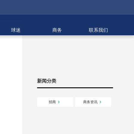
球迷
商务
联系我们
新闻分类
招商
商务资讯