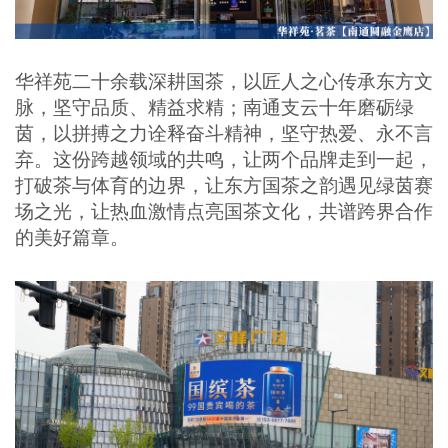
华祥苑二十余载深耕国茶，以匠人之心传承东方文
脉，坚守品质、精益求精；南通支云十年磨砺绿
茵，以拼搏之力诠释奋斗精神，坚守热爱、永不言
弃。这份跨越领域的共鸣，让两个品牌走到一起，
打破茶与体育的边界，让东方国茶之韵遇见绿茵赛
场之光，让热血激情点亮国茶文化，共谱跨界合作
的美好篇章。