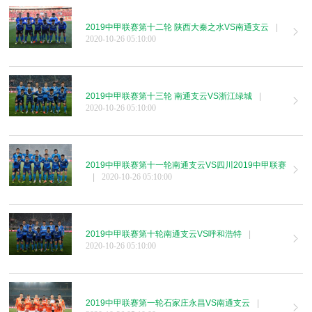
2019中甲联赛第十二轮 陕西大秦之水VS南通支云
|
2020-10-26 05:10:00
2019中甲联赛第十三轮 南通支云VS浙江绿城
|
2020-10-26 05:10:00
2019中甲联赛第十一轮南通支云VS四川2019中甲联赛
|
2020-10-26 05:10:00
2019中甲联赛第十轮南通支云VS呼和浩特
|
2020-10-26 05:10:00
2019中甲联赛第一轮石家庄永昌VS南通支云
|