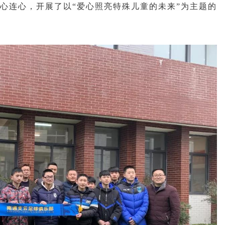
心连
心，开展了以“爱心照亮特殊
儿童的未来”为主题的