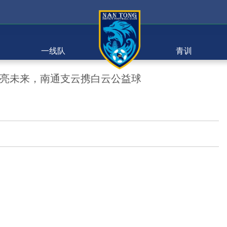
一线队
青训
心照亮未来，南通支云携白云公益球