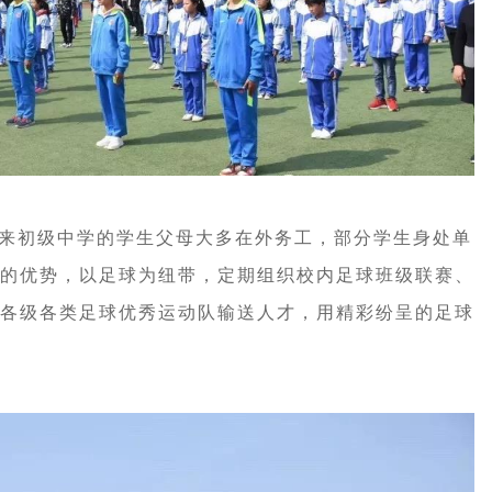
来初级中学的学生父母大多在外务工，部分学生身处单
的优势，以足球为纽带，定期组织校内足球班级联赛、
各级各类足球优秀运动队输送人才，用精彩纷呈的足球