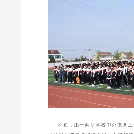
不过，由于两所学校中外来务工