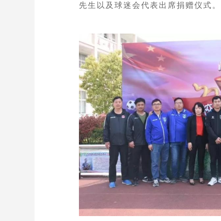
先生以及球迷会代表出席捐赠仪式。