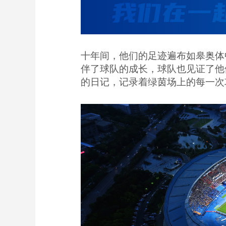
十年间，他们的足迹遍布如皋奥体
伴了球队的成长，球队也见证了他
的日记，记录着绿茵场上的每一次