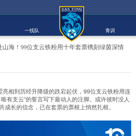
一线队
青训
守，共赴山海！99位支云铁粉用十年套票镌刻绿茵深情
的青涩亮相到历经升降级的跌宕起伏，99位支云铁粉用连
，唯有支云”的誓言写下最动人的注脚。或许彼时没人
共成长的信念，已在套票的票根上悄然扎根。