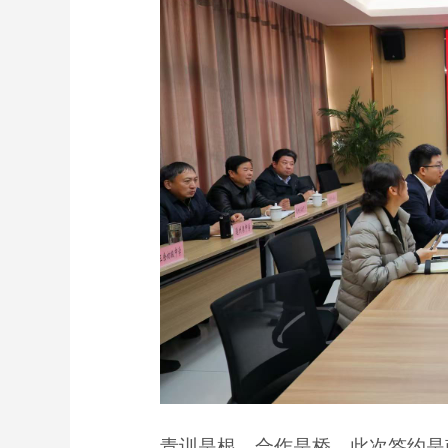
青训是根，合作是桥。此次签约是南