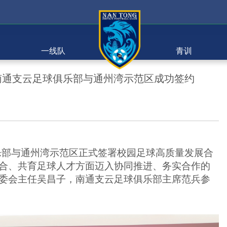
一线队
青训
—南通支云足球俱乐部与通州湾示范区成功签约
乐部与通州湾示范区正式签署校园足球高质量发展合
合、共育足球人才方面迈入协同推进、务实合作的
委会主任吴昌子，南通支云足球俱乐部主席范兵参