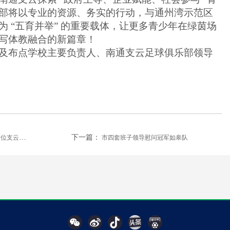
部将以专业的资源、务实的行动，与通州湾示范区
 “五育并举” 的重要载体，让更多青少年在绿茵场
写体教融合的新篇章！
及布点学校主要负责人、南通支云足球俱乐部领导
下一篇：
镌刻绿茵深情
市四套班子领导慰问冠军如皋队