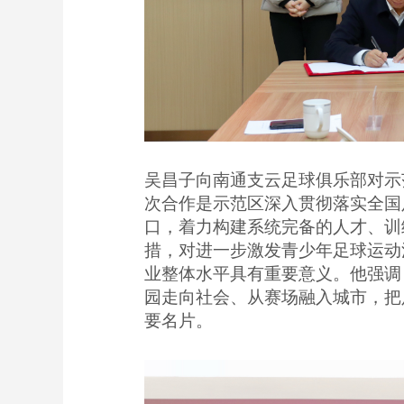
吴昌子
向南通支云足球俱乐部对示
次合作是示范区深入贯彻落实全国
口，着力构建系统完备的人才、训
措，
对
进一步激发青少年足球运动
业整体水平
具有重要意义。
他强调
园走向社会、从赛场融入城市，把
要名片。