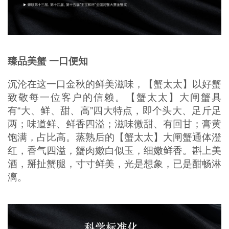
臻品美蟹 一口便知
沉沦在这一口金秋的鲜美滋味，【蟹太太】以好蟹
致敬每一位客户的信赖。【蟹太太】大闸蟹具
有“大、鲜、甜、高”四大特点，即个头大、足斤足
两；味道鲜、鲜香四溢；滋味微甜、有回甘；膏黄
饱满，占比高。蒸熟后的【蟹太太】大闸蟹通体澄
红，香气四溢，蟹肉嫩白似玉，细嫩鲜香。斟上美
酒，掰扯蟹腿，寸寸鲜美，光是想象，已是酣畅淋
漓。