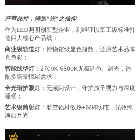
严苛品控，铸造“光”之信仰
作为LED照明创新型企业，利维亚以军工级标准打
造四大核心产品线：
商业级轨道灯
：博物馆级显色指数，还原艺术品本
真色彩；
智能线型灯
：2700K-5500K无极调色、调光，适
配多场景情绪需求；
全光谱护眼
灯
：无频闪设计，守护孩子视力与深度
睡眠；
艺术级筒射灯
：航空铝材散热+深杯防眩，光效纯
净如月光。