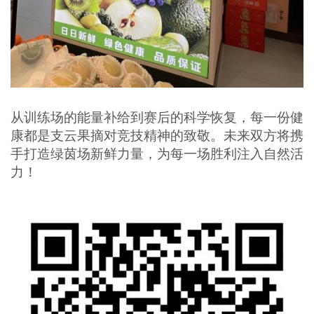
从训练场的能量补给到赛后的科学恢复，每一份健
康都是支云果摘对竞技精神的致敬。未来双方将携
手打造绿茵场新鲜力量，为每一场胜利注入自然活
力！