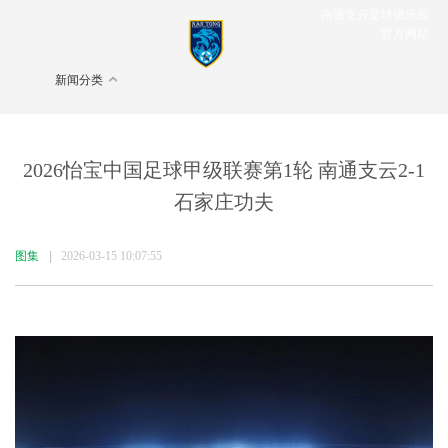
南通支云足球俱乐部
官方网站
新闻分类
2026怡宝中国足球甲级联赛第1轮 南通支云2-1
石家庄功夫
图集
|
2026-03-15 10:07:55